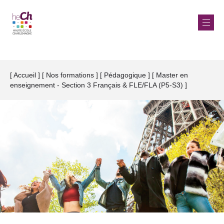
Aller
au
Accueil
Nos formations
Pédagogique
Master en
Fil
contenu
enseignement - Section 3 Français & FLE/FLA (P5-S3)
d'Ariane
principal