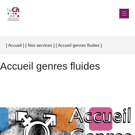
Aller
au
Accueil
Nos services
Accueil genres fluides
Fil
contenu
d'Ariane
principal
Accueil genres fluides