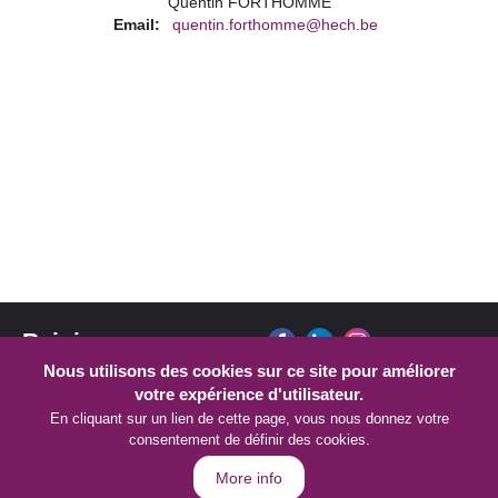
Quentin FORTHOMME
Email
quentin.forthomme@hech.be
Rejoignez-nous sur :
Nous utilisons des cookies sur ce site pour améliorer
votre expérience d'utilisateur.
En cliquant sur un lien de cette page, vous nous donnez votre
consentement de définir des cookies.
More info
© Copyright 2026 HECh - Tous droits réservés