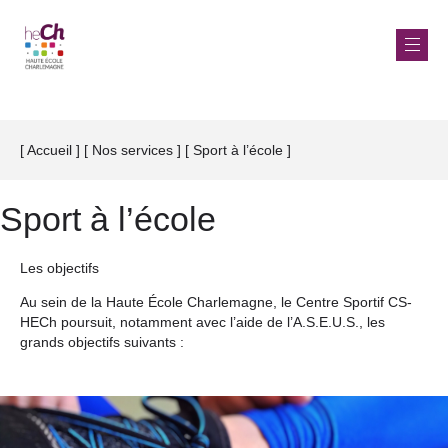
Aller
au
Accueil
Nos services
Sport à l’école
Fil
contenu
d'Ariane
principal
Sport à l’école
Les objectifs
Au sein de la Haute École Charlemagne, le Centre Sportif CS-
HECh poursuit, notamment avec l’aide de l’A.S.E.U.S., les
grands objectifs suivants :