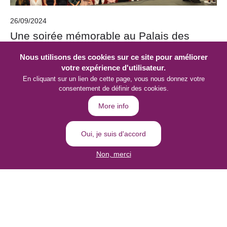
26/09/2024
Une soirée mémorable au Palais des
Congrès
Nous utilisons des cookies sur ce site pour améliorer
Le vendredi 20 septembre, la Haute École Charlemagne a
votre expérience d'utilisateur.
célébré les réussites de ses étudiants des départements
En cliquant sur un lien de cette page, vous nous donnez votre
économique, biomédical et pédagogique lors d'une cérémonie
consentement de définir des cookies.
exceptionnelle au Palais des Congrès. Cet événement a été un
More info
moment chargé d'émotions et de fierté collective pour tous les
Campus de Gembloux - Charlemagne Technique
Oui, je suis d'accord
Campus Les Rivageois - Charlemagne Liège
Non, merci