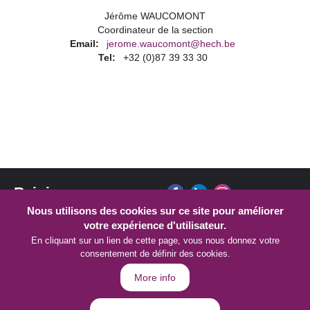
Jérôme WAUCOMONT
Coordinateur de la section
Email
jerome.waucomont@hech.be
Tel
+32 (0)87 39 33 30
Rejoignez-nous sur :
Nous utilisons des cookies sur ce site pour améliorer
votre expérience d'utilisateur.
En cliquant sur un lien de cette page, vous nous donnez votre
consentement de définir des cookies.
More info
© Copyright 2026 HECh - Tous droits réservés
Politique de confidentialité