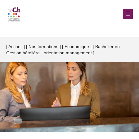
Aller
au
Accueil
Nos formations
Économique
Bachelier en
Fil
contenu
Gestion hôtelière · orientation management
d'Ariane
principal