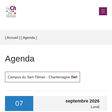
Aller
au
Accueil
Agenda
Fil
contenu
d'Ariane
principal
Agenda
septembre 2026
07
Lundi