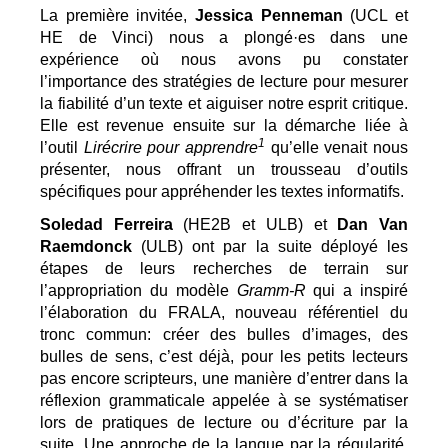
La première invitée, 
Jessica Penneman
 (UCL et 
HE de Vinci) nous a plongé·es dans une 
expérience où nous avons pu constater 
l’importance des stratégies de lecture pour mesurer 
la fiabilité d’un texte et aiguiser notre esprit critique. 
Elle est revenue ensuite sur la démarche liée à 
1
l’outil 
Lirécrire pour apprendre
 qu’elle venait nous 
présenter, nous offrant un trousseau d’outils 
spécifiques pour appréhender les textes informatifs.
Soledad Ferreira
 (HE2B et ULB) et 
Dan Van 
Raemdonck
 (ULB) ont par la suite déployé les 
étapes de leurs recherches de terrain sur 
l’appropriation du modèle 
Gramm-R
 qui a inspiré 
l’élaboration du FRALA, nouveau référentiel du 
tronc commun: créer des bulles d’images, des 
bulles de sens, c’est déjà, pour les petits lecteurs 
pas encore scripteurs, une manière d’entrer dans la 
réflexion grammaticale appelée à se systématiser 
lors de pratiques de lecture ou d’écriture par la 
suite. Une approche de la langue par la régularité, 