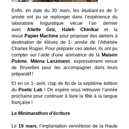
Enfin, en date du 30 mars, les étudiant·es de 3
è
année ont pu se replonger dans l’expérience du 
laboratoire linguistique vécue l’an dernier 
avec 
Aliette Griz, Haleh Chinikar
 et la 
revue 
Papier Machine
 pour proposer des ateliers à 
destination de élèves de 1
 année de l’Athénée 
re
Charles Rogier. Pour préparer ces atelier, ils ont pu 
compter sur l’aide d’une animatrice de la 
Maison 
Poème
, 
Milena Lanzmann
, expressément venue 
de Bruxelles pour les accompagner dans leurs 
préparatif !
Et en ce 1
 avril, clap de fin de la septième édition 
er
du 
Poetic Lab
 ! On espère vous retrouver l’année 
prochaine pour continuer à faire la fête à la langue 
française !
Le Minimarathon d’écriture
Le 
19 mars
, l’
implantation verviétoise de la Haute 