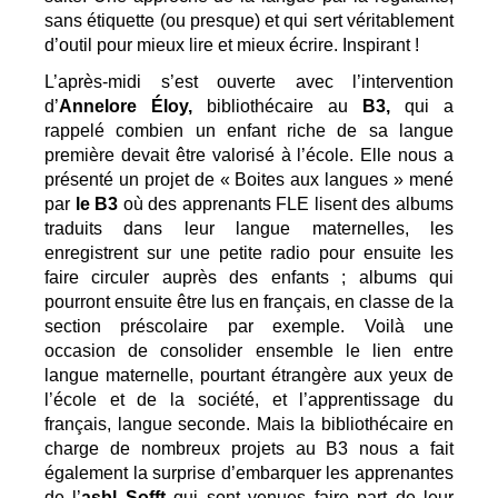
sans étiquette (ou presque) et qui sert véritablement 
d’outil pour mieux lire et mieux écrire. Inspirant !
L’après-midi s’est ouverte avec l’intervention 
d’
Annelore Éloy, 
bibliothécaire au
 B3,
 qui a 
rappelé combien un enfant riche de sa langue 
première devait être valorisé à l’école. Elle nous a 
présenté un projet de « Boites aux langues » mené 
par 
le B3
 où des apprenants FLE lisent des albums 
traduits dans leur langue maternelles, les 
enregistrent sur une petite radio pour ensuite les 
faire circuler auprès des enfants ; albums qui 
pourront ensuite être lus en français, en classe de la 
section préscolaire par exemple. Voilà une 
occasion de consolider ensemble le lien entre 
langue maternelle, pourtant étrangère aux yeux de 
l’école et de la société, et l’apprentissage du 
français, langue seconde. Mais la bibliothécaire en 
charge de nombreux projets au B3 nous a fait 
également la surprise d’embarquer les apprenantes 
de l’
asbl Sofft
 qui sont venues faire part de leur 