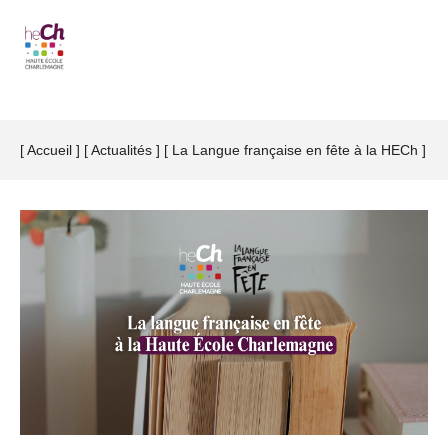
Aller
au
Accueil
Actualités
La Langue française en fête à la HECh
Fil
contenu
d'Ariane
principal